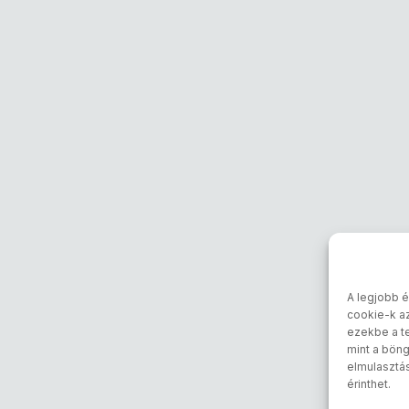
A legjobb é
cookie-k a
ezekbe a te
mint a böng
elmulasztá
érinthet.