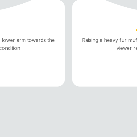
r lower arm towards the
Raising a heavy fur mu
condition
viewer r