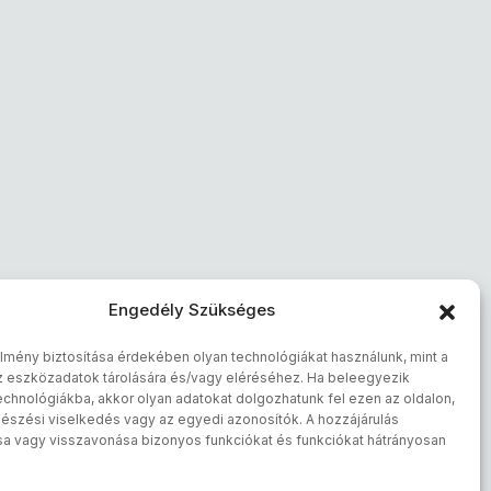
Engedély Szükséges
lmény biztosítása érdekében olyan technológiákat használunk, mint a
z eszközadatok tárolására és/vagy eléréséhez. Ha beleegyezik
chnológiákba, akkor olyan adatokat dolgozhatunk fel ezen az oldalon,
észési viselkedés vagy az egyedi azonosítók. A hozzájárulás
sa vagy visszavonása bizonyos funkciókat és funkciókat hátrányosan