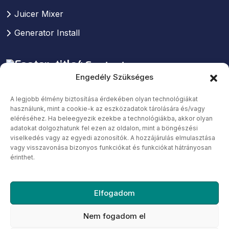
Juicer Mixer
Generator Install
Contact
Info
Engedély Szükséges
A legjobb élmény biztosítása érdekében olyan technológiákat
789 Inner Lane, Holy park,
használunk, mint a cookie-k az eszközadatok tárolására és/vagy
California, USA
eléréséhez. Ha beleegyezik ezekbe a technológiákba, akkor olyan
adatokat dolgozhatunk fel ezen az oldalon, mint a böngészési
+(163)-2654-3564
viselkedés vagy az egyedi azonosítók. A hozzájárulás elmulasztása
vagy visszavonása bizonyos funkciókat és funkciókat hátrányosan
+(163)-2654-5432
érinthet.
support24@rakar.com
rakarinfo12@rakar.com
Elfogadom
Nem fogadom el