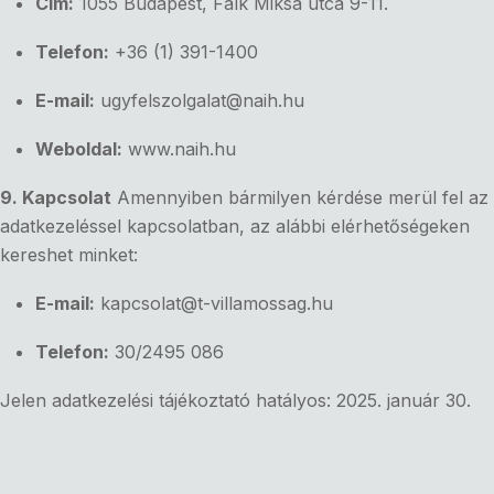
Cím:
1055 Budapest, Falk Miksa utca 9-11.
Telefon:
+36 (1) 391-1400
E-mail:
ugyfelszolgalat@naih.hu
Weboldal:
www.naih.hu
9. Kapcsolat
Amennyiben bármilyen kérdése merül fel az
adatkezeléssel kapcsolatban, az alábbi elérhetőségeken
kereshet minket:
E-mail:
kapcsolat
@t-villamossag.hu
Telefon:
30/2495 086
Jelen adatkezelési tájékoztató hatályos: 2025. január 30.